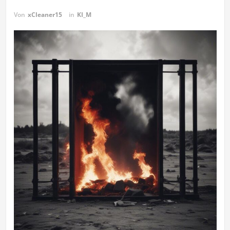
Von
xCleaner15
in
KI_M