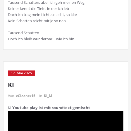
Tausend Schatten, aber ich geh meinen Weg
Keiner kennt die Tiefe, in der ich leb
Doch ich trag mein Licht, so echt, so klar
Kein Schatten reicht mir je so nah
Tausend Schatten –
Doch ich bleib wunderbar… wie ich bin.
17. Mai 2025
KI
Von
xCleaner15
in
KI_M
KI
Youtube playlist mit soundtext gemischt