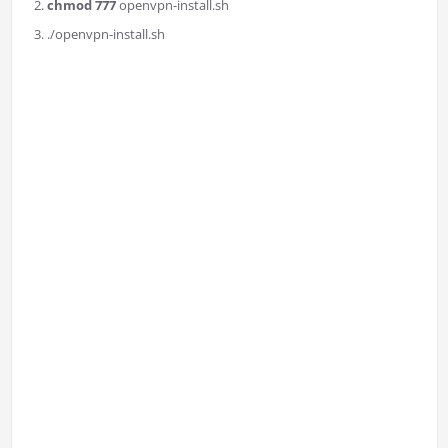
chmod 777
openvpn-install.sh
./openvpn-install.sh