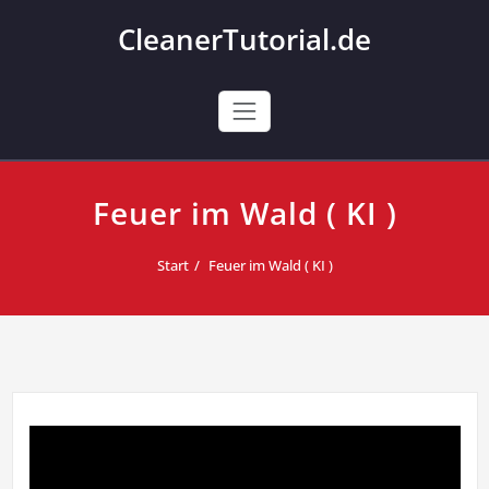
Skip
CleanerTutorial.de
to
content
Feuer im Wald ( KI )
Start
Feuer im Wald ( KI )